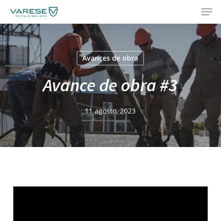
Men
Skip
Menu
to
main
content
Avances de obra
Avance de obra #3
11 agosto, 2023