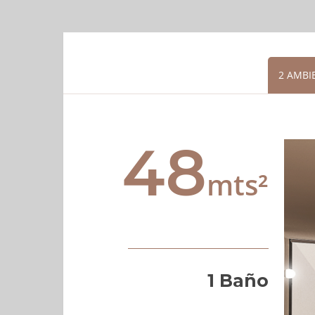
2 AMBI
48
mts²
1 Baño